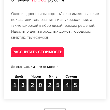
37 810
Окно из древесины сорта «Люкс» имеет высокие
показатели теплозащиты и звукоизоляции, а
также широкий выбор дизайнерских решений.
Идеально для загородных домов, городских
квартир, таун-хаусов.
РАССЧИТАТЬ СТОИМОСТЬ
До окончании акции осталось:
1
1
1
3
3
3
2
2
2
0
0
0
2
2
2
5
5
5
4
4
4
3
4
1
3
2
0
2
5
4
3
4