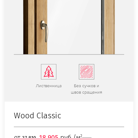
Листвен­ница
Без сучков и
швов сраще­ния
Wood Classic
от
18 905
руб./м
2